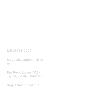
contato
(21) 96781-0907
leaodatijuca@hotmail.co
m
Rua Rego Lopes, 102 -
Tijuca, Rio de Janeiro/RJ
Seg. a Sex. 10h às 18h