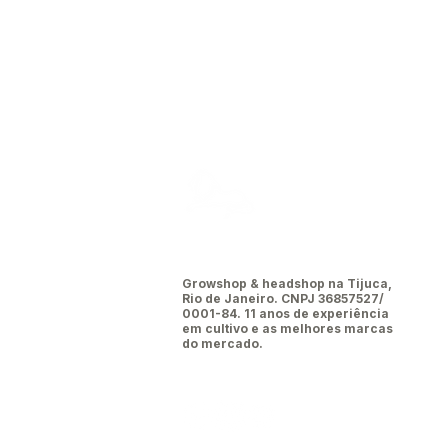
Leão da
tijuca
Growshop & headshop na Tijuca,
Rio de Janeiro. CNPJ 36857527/
0001-84. 11 anos de experiência
em cultivo e as melhores marcas
do mercado.