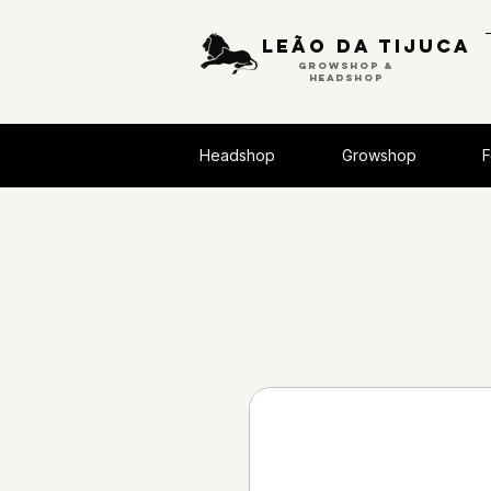
Leão da tijuca
GROWSHOP &
HEADSHOP
Headshop
Growshop
F