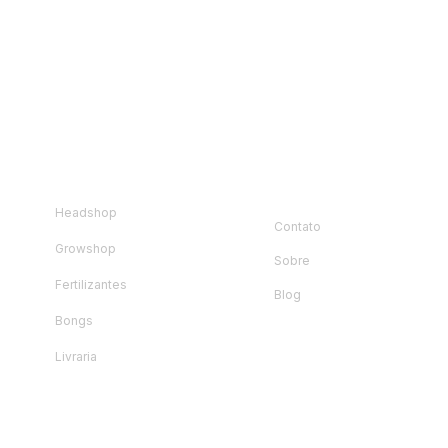
loja
Instituciona
l
Headshop
Contato
Growshop
Sobre
Fertilizantes
Blog
Bongs
Livraria