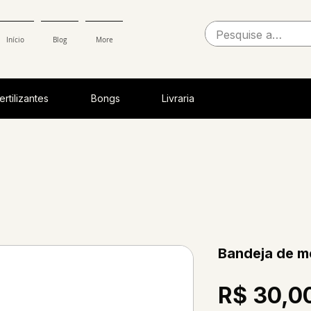
Início
Blog
More
ertilizantes
Bongs
Livraria
Bandeja de m
R$ 30,0