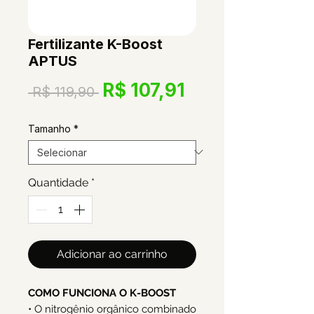
Fertilizante K-Boost
APTUS
Preço
Preço
R$ 107,91
 R$ 119,90 
normal
promociona
Tamanho
*
Quantidade
*
Adicionar ao carrinho
COMO FUNCIONA O K-BOOST
• O nitrogênio orgânico combinado