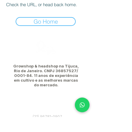
Check the URL, or head back home.
Go Home
Growshop & headshop na Tijuca,
Rio de Janeiro. CNPJ
36857527
/
0001-84. 11
anos de experiência
em cultivo e as melhores marcas
do mercado.
(21) 96781-0907
leaodatijuca@hotmail.com
Rua Rego Lopes, 102 - Tijuca, Rio de