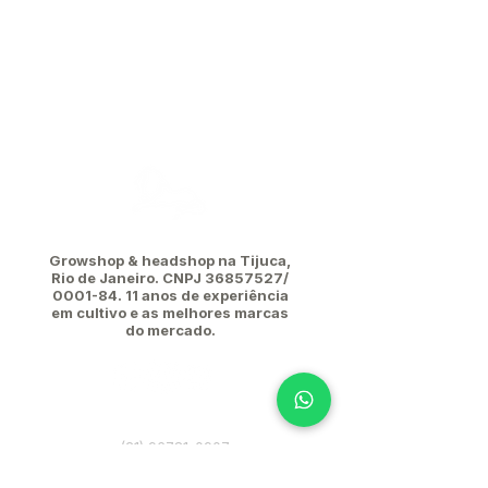
Growshop & headshop na Tijuca,
Rio de Janeiro. CNPJ
36857527
/
0001-84. 11
anos de experiência
em cultivo e as melhores marcas
do mercado.
(21) 96781-0907
leaodatijuca@hotmail.com