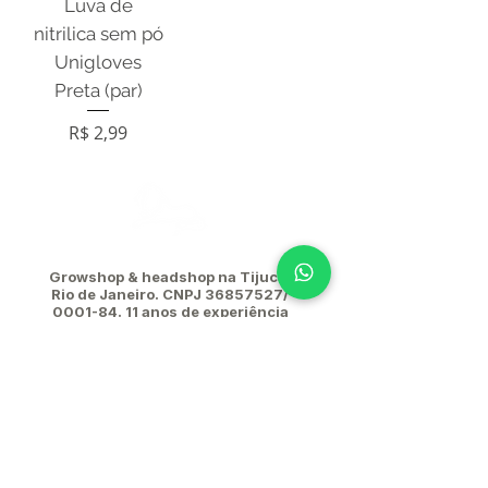
Luva de
nitrilica sem pó
Unigloves
Preta (par)
Preço
R$ 2,99
Growshop & headshop na Tijuca,
Rio de Janeiro. CNPJ
36857527
/
0001-84. 11
anos de experiência
em cultivo e as melhores marcas
do mercado.
(21) 96781-0907