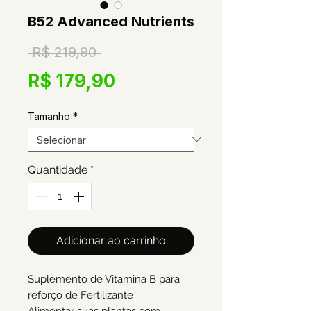
B52 Advanced Nutrients
Preço
 R$ 219,90 
normal
Preço
R$ 179,90
promocional
Tamanho
*
Quantidade
*
Adicionar ao carrinho
Suplemento de Vitamina B para
reforço de Fertilizante
Alimentar suas plantas com