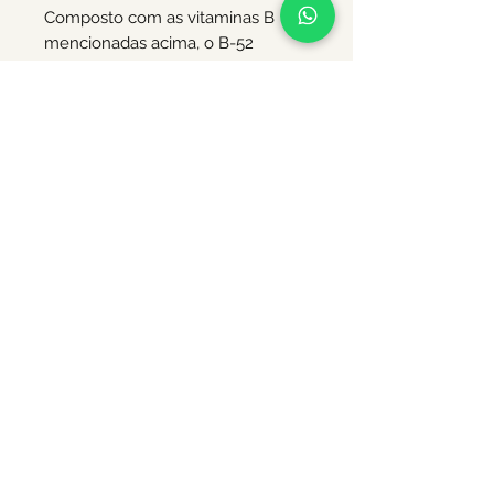
Composto com as vitaminas B
mencionadas acima, o B-52
contém humanos e outras fontes
de nutrição vegetal que são mais
facilmente absorvidas pelas
plantas porque são administrados
com vitaminas B. E essas
substâncias auxiliam na
transferência de vitaminas B para
as plantas.
Quando estiver usando o B-52,
você gostará da conveniência de
alimentar suas vitaminas
importantes diretamente nas
folhas ou raízes. Esta alimentação
de raiz / conveniência foliar torna
os efeitos curativos e protetores
das vitaminas B imediata e
completamente disponíveis para