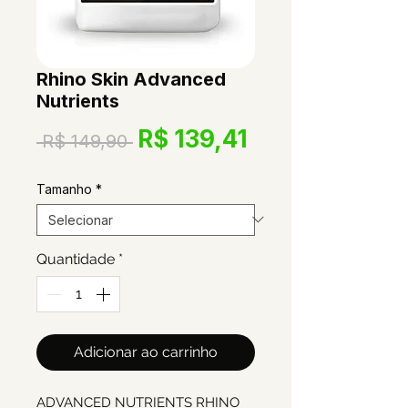
Rhino Skin Advanced
Nutrients
Preço
Preço
R$ 139,41
 R$ 149,90 
normal
promociona
Tamanho
*
Quantidade
*
Adicionar ao carrinho
ADVANCED NUTRIENTS RHINO