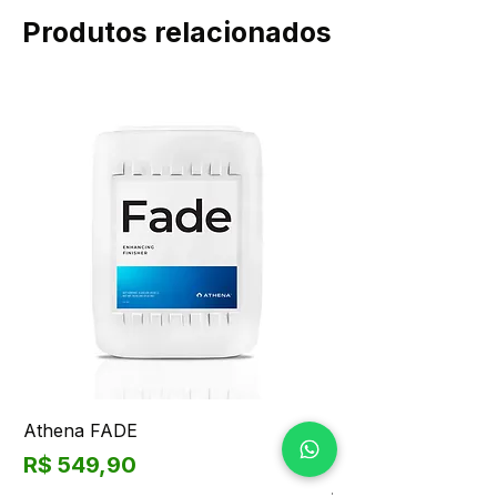
Produtos relacionados
Athena FADE
Kit Leão da Tijuca 
5 Bubble bags
Preço
R$ 549,90
Preço normal
R$ 2.280,00