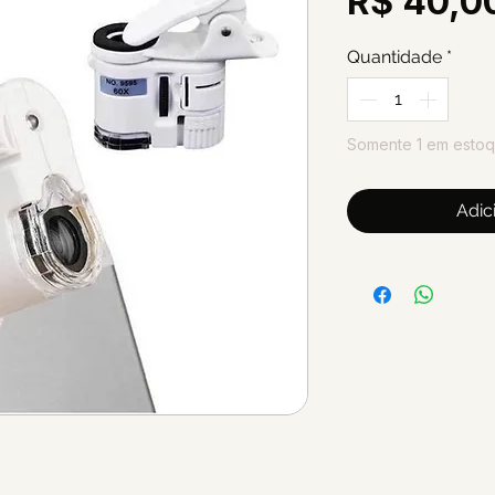
R$ 40,0
Quantidade
*
Somente 1 em esto
Adic