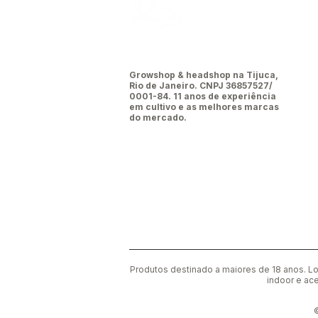
Leão da
tijuca
Growshop & headshop na Tijuca,
Rio de Janeiro. CNPJ 36857527/
0001-84. 11 anos de experiência
em cultivo e as melhores marcas
do mercado.
Produtos destinado a maiores de 18 anos. Lo
indoor e ace