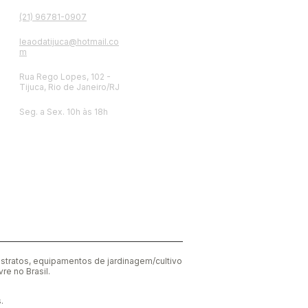
(21) 96781-0907
leaodatijuca@hotmail.co
m
Rua Rego Lopes, 102 -
Tijuca, Rio de Janeiro/RJ
Seg. a Sex. 10h às 18h
bstratos, equipamentos de jardinagem/cultivo
re no Brasil.
.