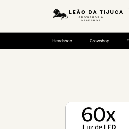
Leão da tijuca
GROWSHOP &
HEADSHOP
Headshop
Growshop
F