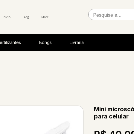
Início
Blog
More
ertilizantes
Bongs
Livraria
Mini microsc
para celular