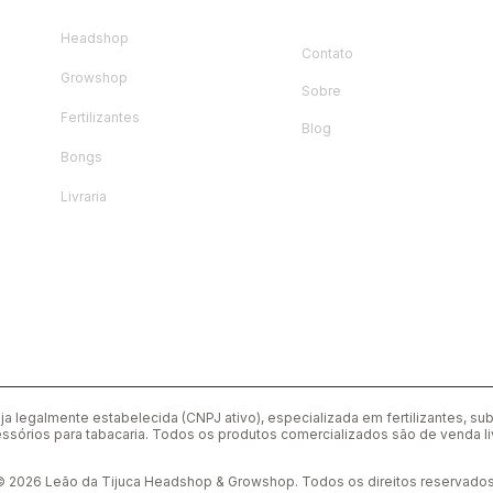
l
Headshop
Contato
Growshop
Sobre
Fertilizantes
Blog
Bongs
Livraria
ja legalmente estabelecida (CNPJ ativo), especializada em fertilizantes, su
ssórios para tabacaria. Todos os produtos comercializados são de venda liv
© 2026 Leão da Tijuca Headshop & Growshop. Todos os direitos reservados