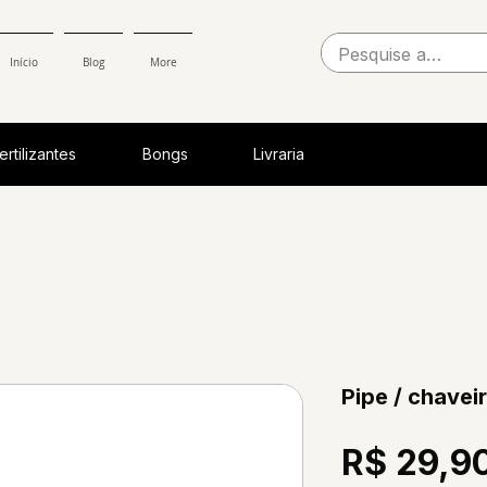
Início
Blog
More
ertilizantes
Bongs
Livraria
Pipe / chaveir
R$ 29,9