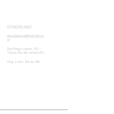
contato
(21) 96781-0907
leaodatijuca@hotmail.co
m
Rua Rego Lopes, 102 -
Tijuca, Rio de Janeiro/RJ
Seg. a Sex. 10h às 18h