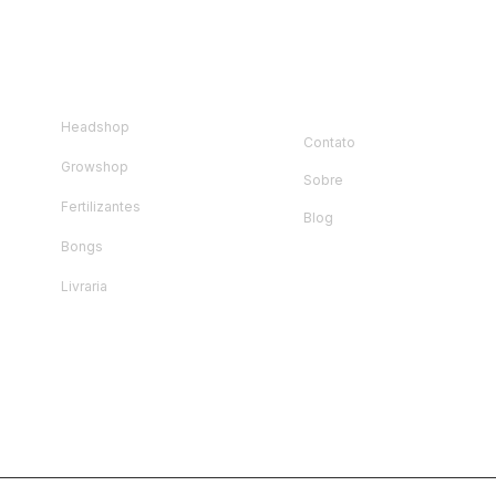
loja
Instituciona
l
Headshop
Contato
Growshop
Sobre
Fertilizantes
Blog
Bongs
Livraria