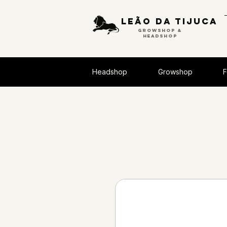
Leão da tijuca
GROWSHOP &
HEADSHOP
Headshop
Growshop
F