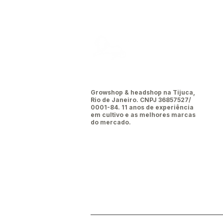
Leão da
tijuca
Growshop & headshop na Tijuca,
Rio de Janeiro. CNPJ 36857527/
0001-84. 11 anos de experiência
em cultivo e as melhores marcas
do mercado.