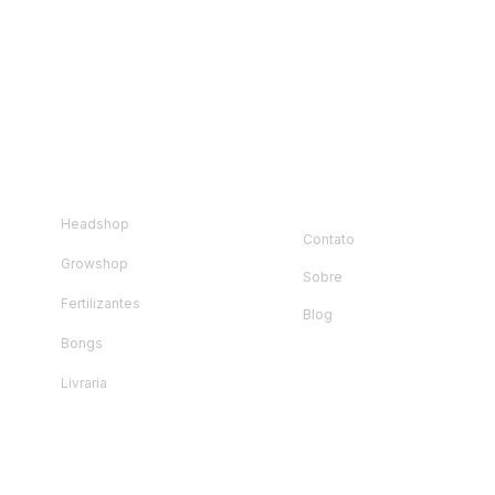
loja
Instituciona
l
Headshop
Contato
Growshop
Sobre
Fertilizantes
Blog
Bongs
Livraria