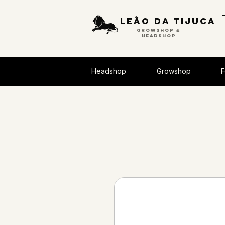
Leão da tijuca
GROWSHOP &
HEADSHOP
Headshop
Growshop
F