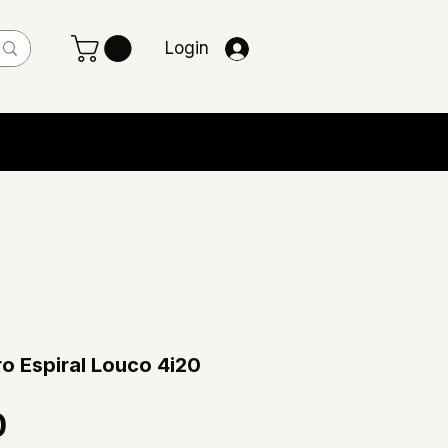
Login
ro Espiral Louco 4i20
Preço
0