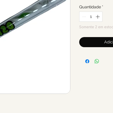
Quantidade
*
Somente 2 em esto
Adic