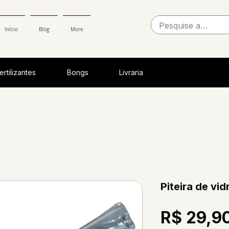
Início
Blog
More
ertilizantes
Bongs
Livraria
Piteira de vid
R$ 29,9