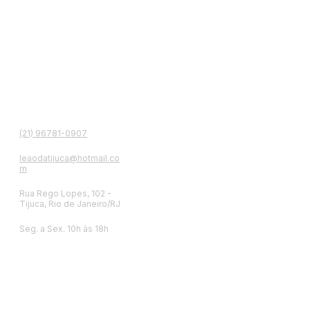
contato
(21) 96781-0907
leaodatijuca@hotmail.co
m
Rua Rego Lopes, 102 -
Tijuca, Rio de Janeiro/RJ
Seg. a Sex. 10h às 18h