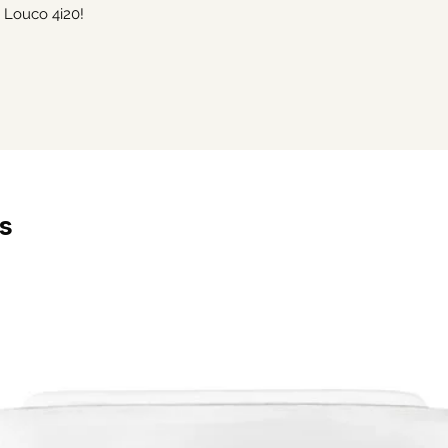
, Louco 4i20!
s