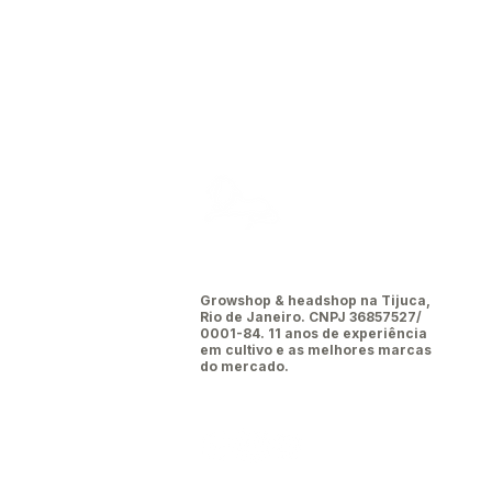
Leão da
tijuca
Growshop & headshop na Tijuca,
Rio de Janeiro. CNPJ 36857527/
0001-84. 11 anos de experiência
em cultivo e as melhores marcas
do mercado.