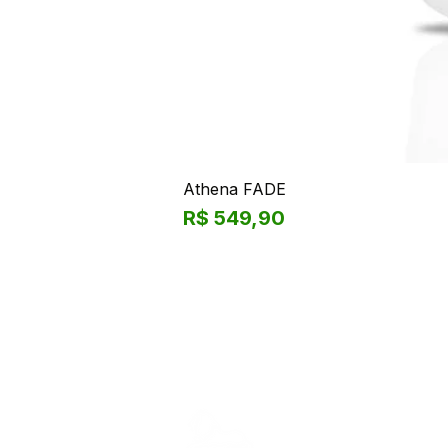
Athena FADE
Preço
R$ 549,90
Leão da