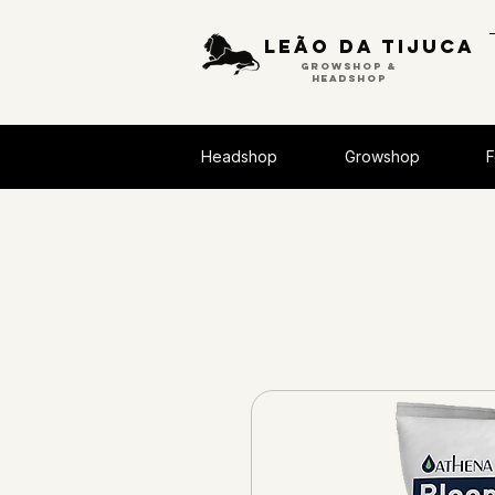
Leão da tijuca
GROWSHOP &
HEADSHOP
Headshop
Growshop
F