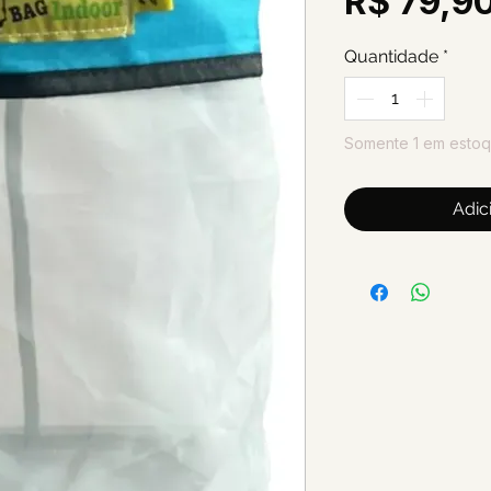
R$ 79,9
Quantidade
*
Somente 1 em esto
Adic