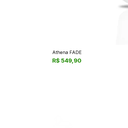
Athena FADE
Preço
R$ 549,90
Leão da
tijuca