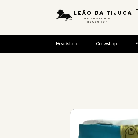
Leão da tijuca
GROWSHOP &
HEADSHOP
Headshop
Growshop
F