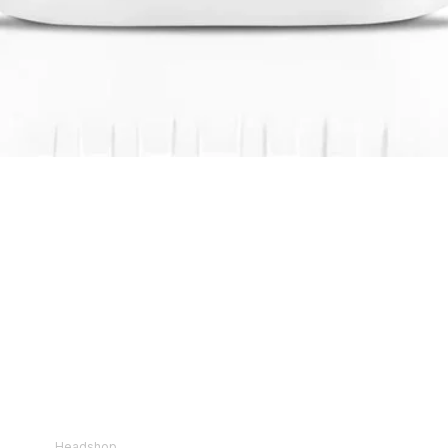
Visualização rápida
loja
Instituciona
l
Headshop