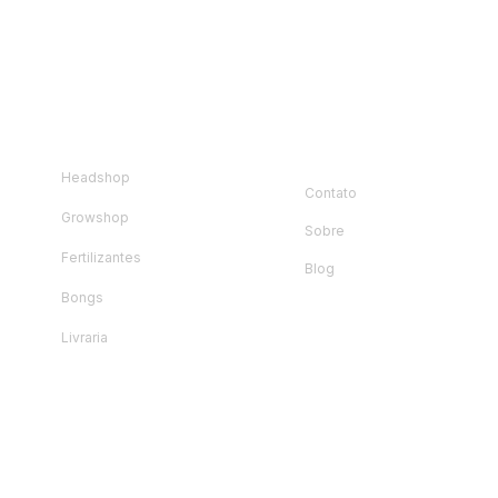
loja
Instituciona
l
Headshop
Contato
Growshop
Sobre
Fertilizantes
Blog
Bongs
Livraria