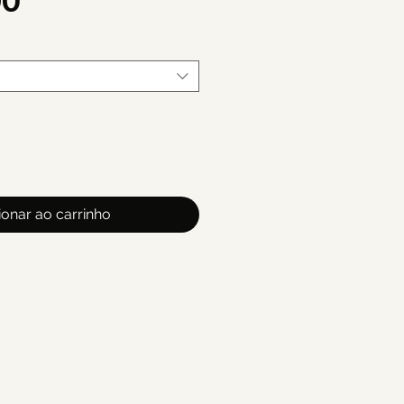
Preço
90
ionar ao carrinho