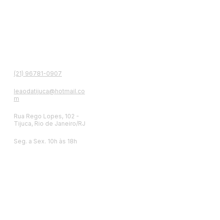
contato
(21) 96781-0907
leaodatijuca@hotmail.co
m
Rua Rego Lopes, 102 -
Tijuca, Rio de Janeiro/RJ
Seg. a Sex. 10h às 18h