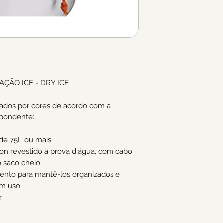
RAÇÃO ICE - DRY ICE
icados por cores de acordo com a
spondente:
de 75L ou mais.
lon revestido à prova d'água, com cabo
o saco cheio.
ento para mantê-los organizados e
m uso.
.