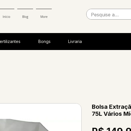
Início
Blog
More
ertilizantes
Bongs
Livraria
Bolsa Extraç
75L Vários M