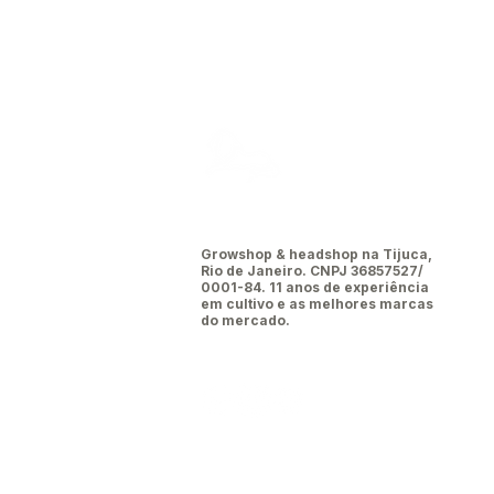
Leão da
tijuca
Growshop & headshop na Tijuca,
Rio de Janeiro. CNPJ 36857527/
0001-84. 11 anos de experiência
em cultivo e as melhores marcas
do mercado.