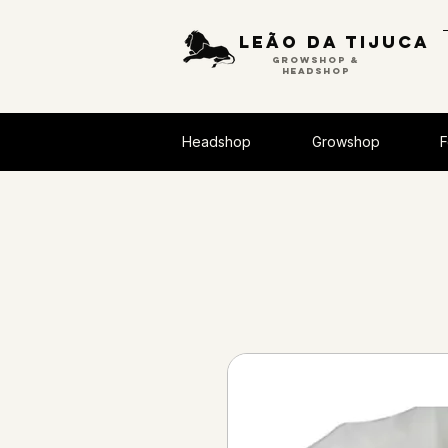
Leão da tijuca
GROWSHOP &
HEADSHOP
Headshop
Growshop
F