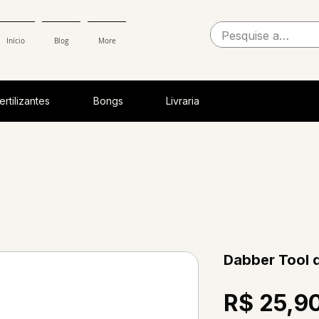
Início
Blog
More
ertilizantes
Bongs
Livraria
Dabber Tool 
R$ 25,9