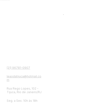
Kit Leão da Tijuca Bowl
Preço normal
Preço
R$ 2.280,00
R$ 2.
contato
(21) 96781-0907
leaodatijuca@hotmail.co
m
Rua Rego Lopes, 102 -
Tijuca, Rio de Janeiro/RJ
Seg. a Sex. 10h às 18h