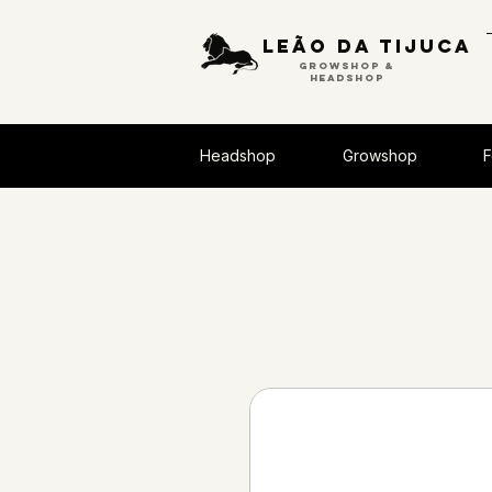
Leão da tijuca
GROWSHOP &
HEADSHOP
Headshop
Growshop
F