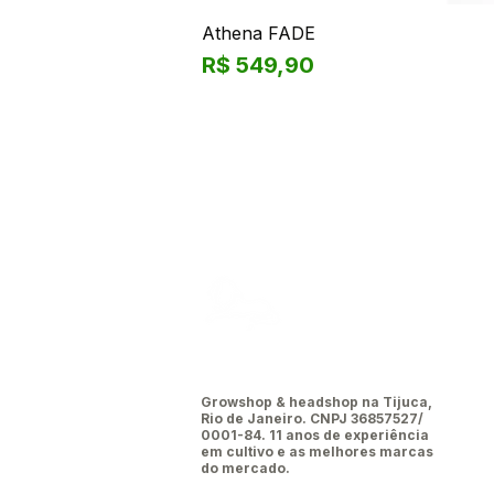
Athena FADE
Preço
R$ 549,90
Leão da
tijuca
Growshop & headshop na Tijuca,
Rio de Janeiro. CNPJ 36857527/
0001-84. 11 anos de experiência
em cultivo e as melhores marcas
do mercado.