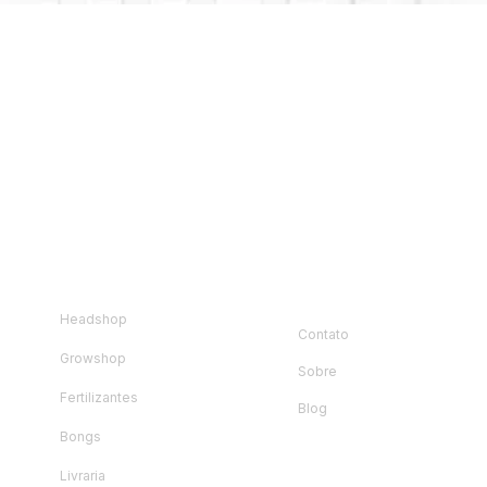
Visualização rápida
loja
Instituciona
l
Headshop
Contato
Growshop
Sobre
Fertilizantes
Blog
Bongs
Livraria