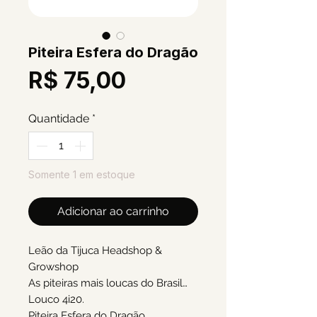
Piteira Esfera do Dragão
Preço
R$ 75,00
Quantidade
*
Somente 1 em estoque
Adicionar ao carrinho
Leão da Tijuca Headshop &
Growshop
As piteiras mais loucas do Brasil…
Louco 4i20.
Piteira Esfera do Dragão