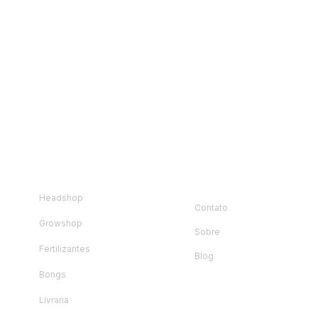
Visualização rápida
loja
Instituciona
l
Headshop
Contato
Growshop
Sobre
Fertilizantes
Blog
Bongs
Livraria