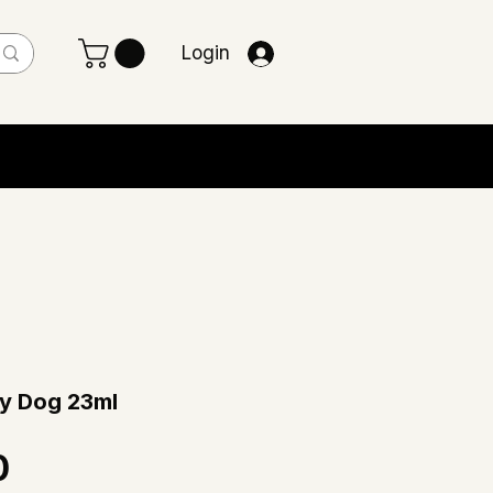
Login
lly Dog 23ml
Preço
0