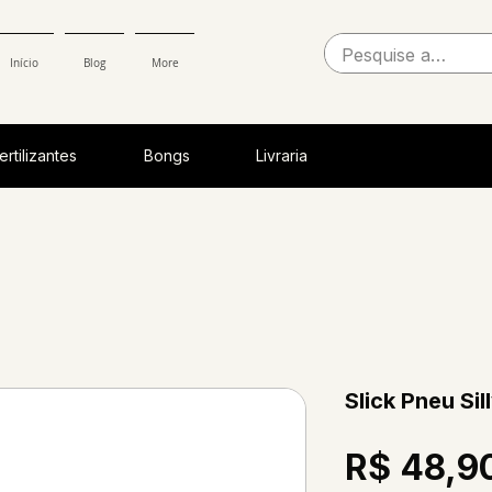
Início
Blog
More
ertilizantes
Bongs
Livraria
Slick Pneu Si
R$ 48,9