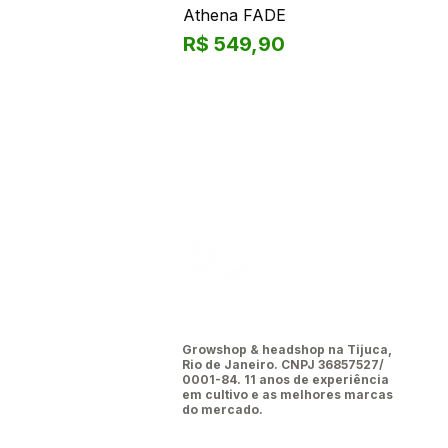
Athena FADE
Preço
R$ 549,90
Leão da
tijuca
Growshop & headshop na Tijuca,
Rio de Janeiro. CNPJ 36857527/
0001-84. 11 anos de experiência
em cultivo e as melhores marcas
do mercado.