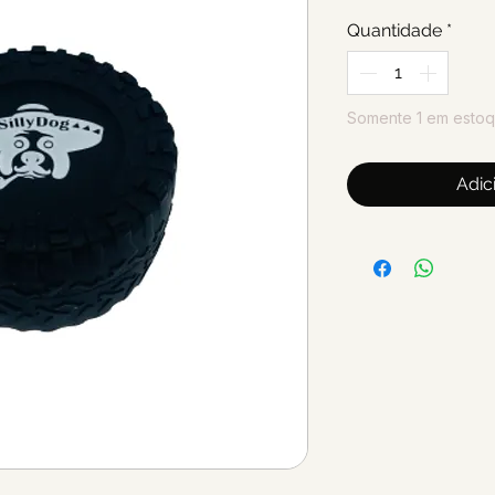
Quantidade
*
Somente 1 em esto
Adic