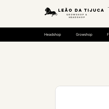
Leão da tijuca
GROWSHOP &
HEADSHOP
Headshop
Growshop
F